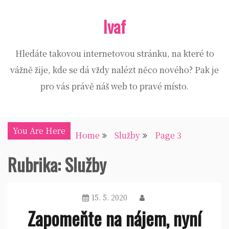
Skip
Ivaf
to
content
Hledáte takovou internetovou stránku, na které to
vážně žije, kde se dá vždy nalézt něco nového? Pak je
pro vás právě náš web to pravé místo.
You Are Here
Home
Služby
Page 3
Rubrika:
Služby
15. 5. 2020
Zapomeňte na nájem, nyní