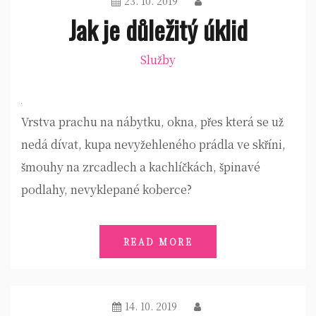
23. 10. 2019
Jak je důležitý úklid
Služby
Vrstva prachu na nábytku, okna, přes která se už
nedá dívat, kupa nevyžehleného prádla ve skříni,
šmouhy na zrcadlech a kachlíčkách, špinavé
podlahy, nevyklepané koberce?
READ MORE
14. 10. 2019