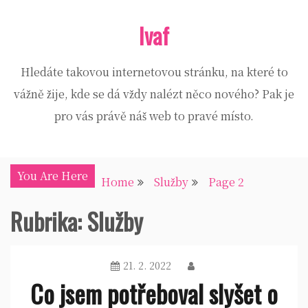
Skip
Ivaf
to
content
Hledáte takovou internetovou stránku, na které to
vážně žije, kde se dá vždy nalézt něco nového? Pak je
pro vás právě náš web to pravé místo.
You Are Here
Home
Služby
Page 2
Rubrika:
Služby
21. 2. 2022
Co jsem potřeboval slyšet o