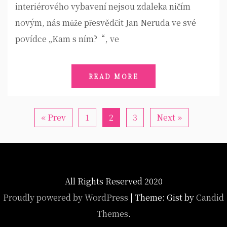
interiérového vybavení nejsou zdaleka ničím
novým, nás může přesvědčit Jan Neruda ve své
povídce „Kam s ním?“, ve
READ MORE
« Prev
1
2
3
Next »
All Rights Reserved 2020
Proudly powered by WordPress
|
Theme: Gist by
Candid
Themes
.