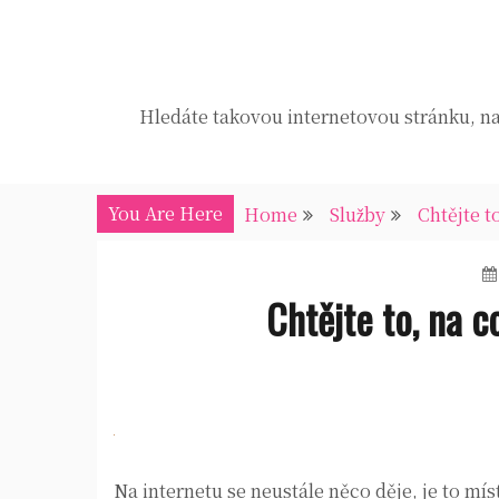
Skip
to
content
Hledáte takovou internetovou stránku, na 
You Are Here
Home
Služby
Chtějte t
Chtějte to, na 
Na internetu se neustále něco děje, je to mís