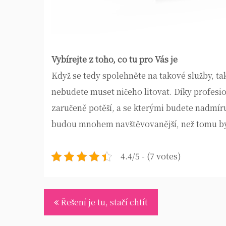
Vybírejte z toho, co tu pro Vás je
Když se tedy spolehněte na takové služby, tak 
nebudete muset ničeho litovat. Díky profesio
zaručeně potěší, a se kterými budete nadmír
budou mnohem navštěvovanější, než tomu by
4.4/5 - (7 votes)
Navigace
Řešení je tu, stačí chtít
pro