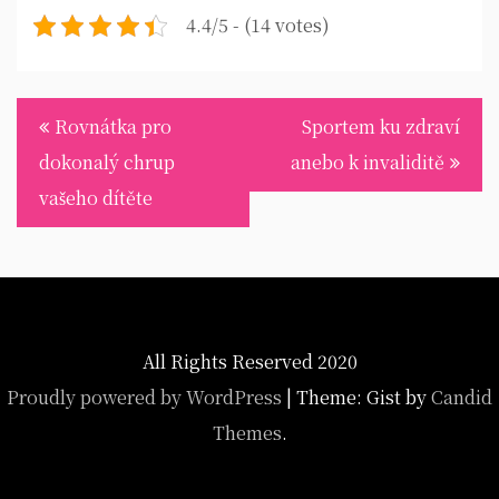
4.4/5 - (14 votes)
Navigace
Rovnátka pro
Sportem ku zdraví
pro
dokonalý chrup
anebo k invaliditě
příspěvek
vašeho dítěte
All Rights Reserved 2020
Proudly powered by WordPress
|
Theme: Gist by
Candid
Themes
.