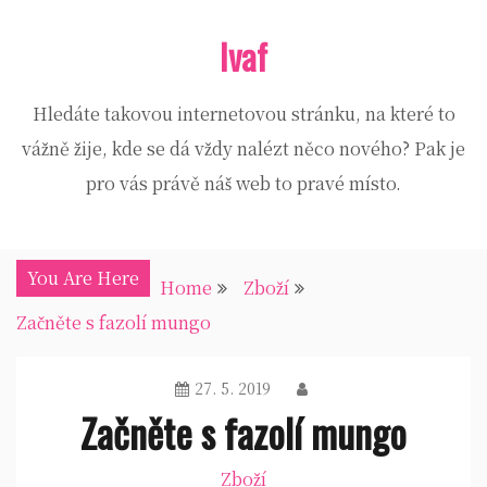
Skip
Ivaf
to
content
Hledáte takovou internetovou stránku, na které to
vážně žije, kde se dá vždy nalézt něco nového? Pak je
pro vás právě náš web to pravé místo.
You Are Here
Home
Zboží
Začněte s fazolí mungo
27. 5. 2019
Začněte s fazolí mungo
Zboží