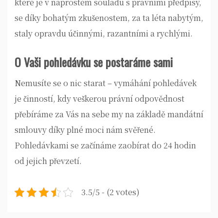
které je v naprostém souladu s právními předpisy,
se díky bohatým zkušenostem, za ta léta nabytým,
staly opravdu účinnými, razantními a rychlými.
O Vaši pohledávku se postaráme sami
Nemusíte se o nic starat – vymáhání pohledávek
je činností, kdy veškerou právní odpovědnost
přebíráme za Vás na sebe my na základě mandátní
smlouvy díky plné moci nám svěřené.
Pohledávkami se začínáme zaobírat do 24 hodin
od jejich převzetí.
3.5/5 - (2 votes)