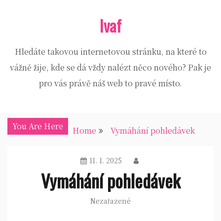
Skip
Ivaf
to
content
Hledáte takovou internetovou stránku, na které to
vážně žije, kde se dá vždy nalézt něco nového? Pak je
pro vás právě náš web to pravé místo.
You Are Here
Home
Vymáhání pohledávek
11. 1. 2025
Vymáhání pohledávek
Nezařazené