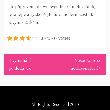
jste připraveni objevit svět diskrétních vztahů,
neváhejte a vyzkoušejte tuto moderní cestu k
novým zážitkům.
3.7/5 - (7 votes)
Navigace
Vymáhání
Nespokojte se
pro
pohledávek
nedokonalostí
příspěvek
All Rights Reserved 2020