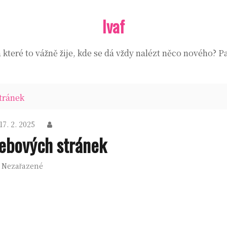
Ivaf
které to vážně žije, kde se dá vždy nalézt něco nového? Pa
tránek
17. 2. 2025
ebových stránek
Nezařazené