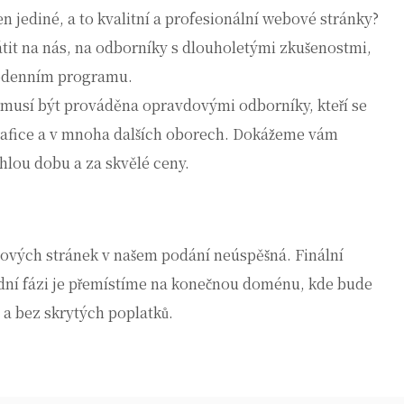
en jediné, a to kvalitní a profesionální webové stránky?
átit na nás, na odborníky s dlouholetými zkušenostmi,
dodenním programu.
 musí být prováděna opravdovými odborníky, kteří se
grafice a v mnoha dalších oborech. Dokážeme vám
chlou dobu a za skvělé ceny.
bových stránek v našem podání neúspěšná. Finální
ední fázi je přemístíme na konečnou doménu, kde bude
ě a bez skrytých poplatků.