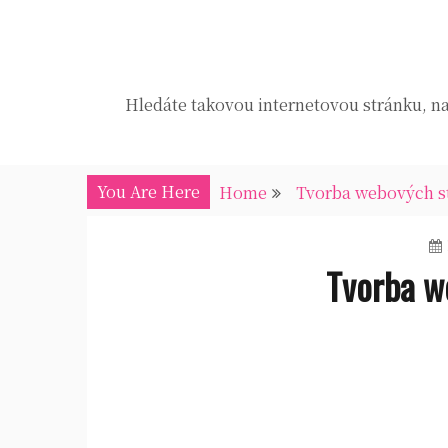
Skip
to
content
Hledáte takovou internetovou stránku, na 
You Are Here
Home
Tvorba webových s
Tvorba w