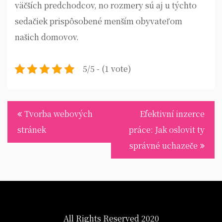
väčších predchodcov, no rozmery sú aj u týchto
sedačiek prispôsobené menším obyvateľom
našich domovov.
5/5 - (1 vote)
Navigace
Tvorba webových
Efektivní inzerce
pro
stránek
práce: Jak oslovit ty
příspěvek
správné uchazeče
All Rights Reserved 2020