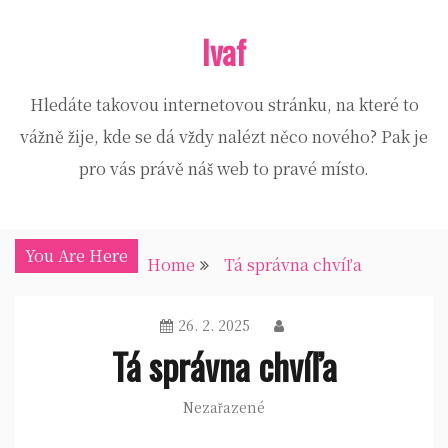
Skip
Ivaf
to
content
Hledáte takovou internetovou stránku, na které to
vážně žije, kde se dá vždy nalézt něco nového? Pak je
pro vás právě náš web to pravé místo.
You Are Here
Home
Tá správna chvíľa
26. 2. 2025
Tá správna chvíľa
Nezařazené