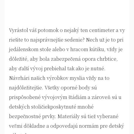
Vyrástol váš potomok o nejaký ten centimeter a vy
riešite to najsprávnejšie sedenie? Nech už je to pri
jedálenskom stole alebo v hracom kútiku, vždy je
dôležité, aby bola zabezpečená opora chrbtice,
aby ďalší vývoj prebiehal tak ako je nutné.
Návrhári našich výrobkov myslia vždy na to
najdôležitejšie. Všetky oporné body sú
prispôsobené vývojovým štádiám a zároveň sú u
detských stoličiek
poskytnuté mnohé
bezpečnostné prvky. Materiály sú tiež vyberané
veľmi dôkladne a odpovedajú normám pre detský