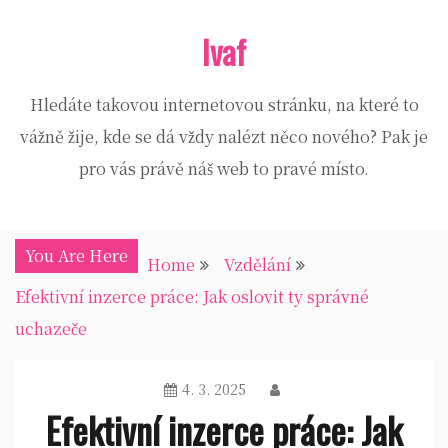
Skip
Ivaf
to
content
Hledáte takovou internetovou stránku, na které to
vážně žije, kde se dá vždy nalézt něco nového? Pak je
pro vás právě náš web to pravé místo.
You Are Here
Home
Vzdělání
Efektivní inzerce práce: Jak oslovit ty správné
uchazeče
4. 3. 2025
Efektivní inzerce práce: Jak