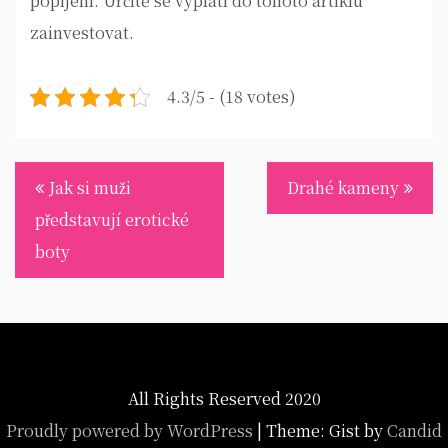
popíjení. Určitě se vyplatí do tohoto artiklu
zainvestovat.
4.3/5 - (18 votes)
Navigace
Jak si muži
Drahé kameny
pro
představují erotické
příspěvek
boty
All Rights Reserved 2020
Proudly powered by WordPress
|
Theme: Gist by
Candid