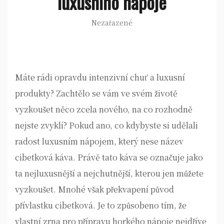
luxusního nápoje
Nezařazené
Máte rádi opravdu intenzivní chuť a luxusní
produkty? Zachtělo se vám ve svém životě
vyzkoušet něco zcela nového, na co rozhodně
nejste zvyklí? Pokud ano, co kdybyste si udělali
radost luxusním nápojem, který nese název
cibetková káva
. Právě tato káva se označuje jako
ta nejluxusnější a nejchutnější, kterou jen můžete
vyzkoušet. Mnohé však překvapení původ
přívlastku cibetková. Je to způsobeno tím, že
vlastní zrna pro přípravu horkého nápoje nejdříve