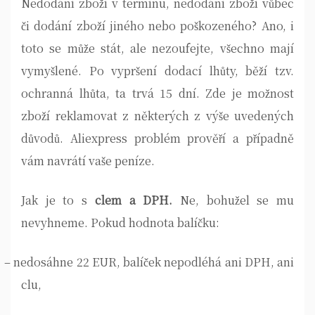
Nedodání zboží v termínu, nedodání zboží vůbec
či dodání zboží jiného nebo poškozeného? Ano, i
toto se může stát, ale nezoufejte, všechno mají
vymyšlené. Po vypršení dodací lhůty, běží tzv.
ochranná lhůta, ta trvá 15 dní.
Zde je možnost
zboží reklamovat z některých z výše uvedených
důvodů. Aliexpress problém prověří a případně
vám navrátí vaše peníze.
Jak je to s
clem a DPH.
Ne, bohužel se mu
nevyhneme. Pokud hodnota balíčku:
–
nedosáhne 22 EUR, balíček nepodléhá ani DPH, ani
clu,