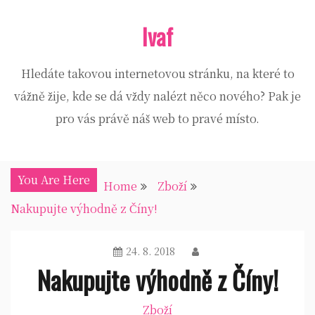
Skip
Ivaf
to
content
Hledáte takovou internetovou stránku, na které to
vážně žije, kde se dá vždy nalézt něco nového? Pak je
pro vás právě náš web to pravé místo.
You Are Here
Home
Zboží
Nakupujte výhodně z Číny!
24. 8. 2018
Nakupujte výhodně z Číny!
Zboží