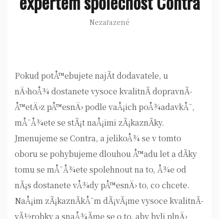
expertem společnost Contra
Nezařazené
Pokud potÅ™ebujete najÃ­t dodavatele, u
nÄ›hoÅ¾ dostanete vysoce kvalitnÃ­
dopravnÃ­
Å™etÄ›z
pÅ™esnÄ› podle vaÅ¡ich poÅ¾adavkÅ¯,
mÅ¯Å¾ete se stÃ¡t naÅ¡imi zÃ¡kaznÃ­ky.
Jmenujeme se Contra, a jelikoÅ¾ se v tomto
oboru se pohybujeme dlouhou Å™adu let a dÃ­ky
tomu se mÅ¯Å¾ete spolehnout na to, Å¾e od
nÃ¡s dostanete vÅ¾dy pÅ™esnÄ› to, co chcete.
NaÅ¡im zÃ¡kaznÃ­kÅ¯m dÃ¡vÃ¡me vysoce kvalitnÃ­
vÃ½robky a snaÅ¾Ã­me se o to, aby byli plnÄ›