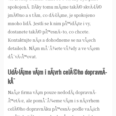
spokojenÃ­. DÃ­ky tomu mÃ¡me takÃ© skvÄ›lÃ©
jmÃ©no a s tÃ­m, co dÄ›lÃ¡me, je spokojeno
mnoho lidÃ­. Jestli se k nim pÅ™idÃ¡te i vy,
dostanete takÃ© pÅ™esnÄ› to, co chcete.
Kontaktujte nÃ¡s a dohodneme se na vÅ¡ech
detailech. NÃ¡m mÅ¯Å¾ete vÅ¾dy a ve vÅ¡em
dÅ¯vÄ›Å™ovat.
UdÄ›lÃ¡me vÃ¡m i nÃ¡vrh celÃ©ho dopravnÃ­
kÅ¯
NaÅ¡e firma vÃ¡m pouze nedodÃ¡ dopravnÃ­
Å™etÄ›z, ale pomÅ¯Å¾eme vÃ¡m i s nÃ¡vrhem
celÃ©ho dopravnÃ­ku pÅ™esnÄ› podle vaÅ¡ich