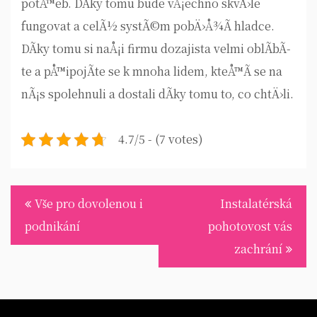
potÅ™eb. DÃ­ky tomu bude vÅ¡echno skvÄ›le
fungovat a celÃ½ systÃ©m pobÄ›Å¾Ã­ hladce.
DÃ­ky tomu si naÅ¡i firmu dozajista velmi oblÃ­bÃ­
te a pÅ™ipojÃ­te se k mnoha lidem, kteÅ™Ã­ se na
nÃ¡s spolehnuli a dostali dÃ­ky tomu to, co chtÄ›li.
4.7/5 - (7 votes)
Navigace
Vše pro dovolenou i
Instalatérská
pro
podnikání
pohotovost vás
příspěvek
zachrání