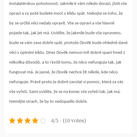
instalatérskou pohotovost. Jakmile k vám někdo dorazí, jistě vše
opraví a vy poté budete moct v klidu spát. Nebojte se toho, že
by se určité věci nedaly opravit. Vše se opraví a vše hlavně
pojede tak, jak jet má. Uvidíte, že jakmile bude vše opraveno,
bude se vám zase dobře spát, protože člověk bude ohledně dané
věci v úplném klidu. Dnes člověk nemusí mít dobré spaní hned z
několika důvodů, a to i kvůli tomu, že něco nefunguje tak, jak
fungovat má. Je jasné, že člověk nechce žít někde, kde něco
nefunguje. Právě proto je dobré zavolat si pomoc, která za vás
vše vyřeší. Sami uvidíte, že se na konec vše vyřeší tak, jak má.
Nemějte strach, že by to nedopadlo dobře.
4/5 - (10 votes)