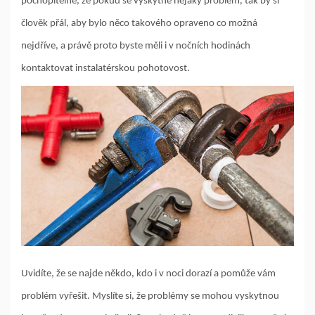
pochopitelné, že pokud se vyskytne nějaký problém, tak by si
člověk přál, aby bylo něco takového opraveno co možná
nejdříve, a právě proto byste měli i v nočních hodinách
kontaktovat instalatérskou pohotovost.
Uvidíte, že se najde někdo, kdo i v noci dorazí a pomůže vám
problém vyřešit. Myslíte si, že problémy se mohou vyskytnou