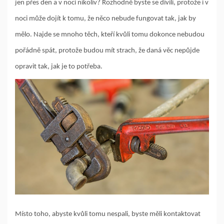
jen přes den a v noci nikoliv? Rozhodně byste se divili, protože i v
noci může dojít k tomu, že něco nebude fungovat tak, jak by
mělo. Najde se mnoho těch, kteří kvůli tomu dokonce nebudou
pořádně spát, protože budou mít strach, že daná věc nepůjde
opravit tak, jak je to potřeba.
Místo toho, abyste kvůli tomu nespali, byste měli kontaktovat