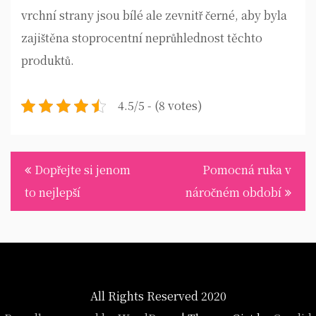
vrchní strany jsou bílé ale zevnitř černé, aby byla
zajištěna stoprocentní neprůhlednost těchto
produktů.
4.5/5 - (8 votes)
Navigace
Dopřejte si jenom
Pomocná ruka v
pro
to nejlepší
náročném období
příspěvek
All Rights Reserved 2020