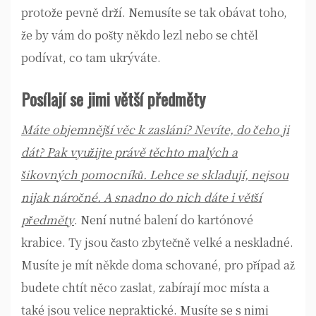
protože pevně drží. Nemusíte se tak obávat toho,
že by vám do pošty někdo lezl nebo se chtěl
podívat, co tam ukrýváte.
Posílají se jimi větší předměty
Máte objemnější věc k zaslání? Nevíte, do čeho ji
dát? Pak využijte právě těchto malých a
šikovných pomocníků. Lehce se skladují, nejsou
nijak náročné. A snadno do nich dáte i větší
předměty
. Není nutné balení do kartónové
krabice. Ty jsou často zbytečně velké a neskladné.
Musíte je mít někde doma schované, pro případ až
budete chtít něco zaslat, zabírají moc místa a
také jsou velice nepraktické. Musíte se s nimi