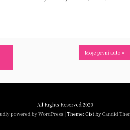
Moje první auto
All Rights Reserved 2020
udly powered by WordPress
|
Theme: Gist by
Candid The