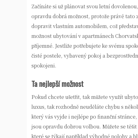
Začínáte si už plánovat svou letní dovolenou
opravdu dobrá možnost, protože právě tato z
dopravit vlastním automobilem, což předsta
možnost ubytování v
apartmánech Chorvats
příjemné. Jestliže potřebujete ke svému spo
čisté postele, vybavený pokoj a bezprostředn
spokojeni.
Ta nejlepší možnost
Pokud chcete ušetřit, tak můžete využít ubyt
luxus, tak rozhodně neuděláte chybu s někol
který vás vyjde i nejlépe po finanční stránc
jsou opravdu dobrou volbou. Můžete se těšit na
které se týkají například výhodné polohy a bl