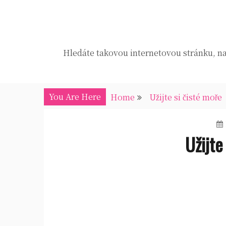
Skip
to
content
Hledáte takovou internetovou stránku, na 
You Are Here
Home
Užijte si čisté moře
Užijte