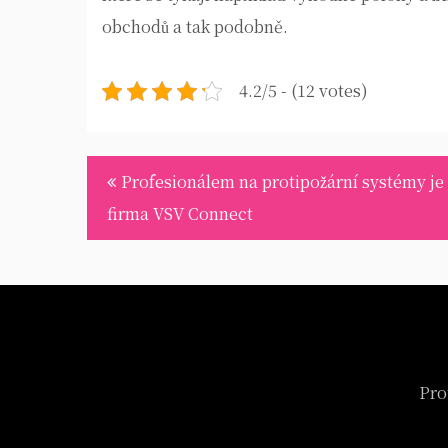
obchodů a tak podobně.
4.2/5 - (12 votes)
Navigace
Profesionálem na protipožární systémy je
pro
firma VSV Connect
příspěvek
Pro