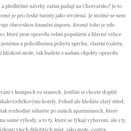
, a předběžné návrhy zatím padají na Chorvatsko? Je to
emě je pro české turisty jako stvořená. Je možné se sem
vuje obrovskou finanční úsporu. Kromě toho je zde
ko
, které jsou opravdu velmi populární a hlavně velice
kojenému a pohodlnému pobytu sprchu, vlastní toaletu,
í blízkost moře, tak budete s našimi objekty opravdu
ování v kempech ve stanech. Jestliže si chcete dopřát
ikahvězdičkovými hotely. Pokud ale hledáte zlatý střed,
e, tak rozhodně sáhněte po našich apartmánech, které
 samé výhody, a to ty, které se týkají vybavení, ale i ty,
ízkosti všech důležitých míst, jako moře, centra,