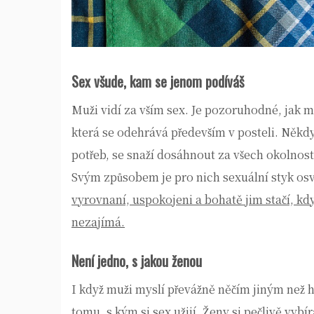
Sex všude, kam se jenom podíváš
Muži vidí za vším sex. Je pozoruhodné, jak 
která se odehrává především v posteli. Někdy 
potřeb, se snaží dosáhnout za všech okolnost
Svým způsobem je pro nich sexuální styk os
vyrovnaní, uspokojeni a bohatě jim stačí, kdy
nezajímá.
Není jedno, s jakou ženou
I když muži myslí převážně něčím jiným než h
tomu, s kým si sex užijí.
Ženy si pečlivě vybír