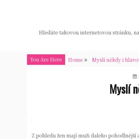
Skip
to
content
Hledáte takovou internetovou stránku, na 
You Are Here
Home
Myslí někdy i hlavo
Myslí n
Z pohledu žen mají muži daleko pohodlnější a 