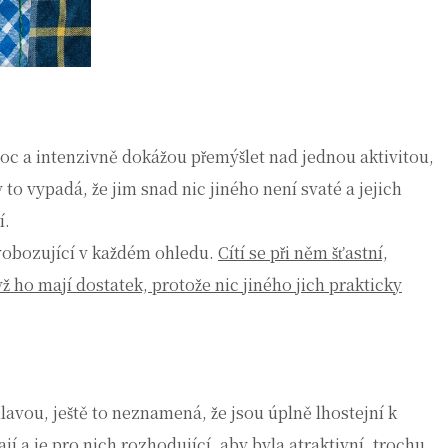
moc a intenzivně dokážou přemýšlet nad jednou aktivitou,
to vypadá, že jim snad nic jiného není svaté a jejich
í.
vobozující v každém ohledu.
Cítí se při něm šťastní,
ž ho mají dostatek, protože nic jiného jich prakticky
lavou, ještě to neznamená, že jsou úplně lhostejní k
ají a je pro nich rozhodující, aby byla atraktivní, trochu