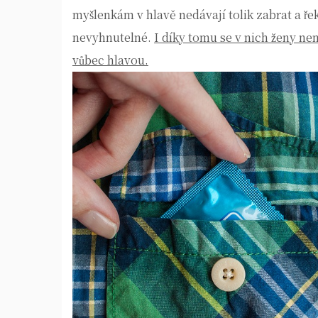
myšlenkám v hlavě nedávají tolik zabrat a ře
nevyhnutelné.
I díky tomu se v nich ženy ne
vůbec hlavou.