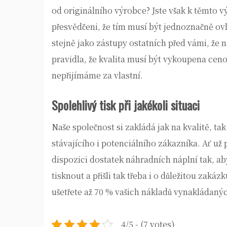
od originálního výrobce? Jste však k těmto vý
přesvědčeni, že tím musí být jednoznačně ovl
stejně jako zástupy ostatních před vámi, že 
pravidla, že kvalita musí být vykoupena cen
nepřijímáme za vlastní.
Spolehlivý tisk při jakékoli situaci
Naše společnost si zakládá jak na kvalitě, t
stávajícího i potenciálního zákazníka. Ať už
dispozici dostatek náhradních náplní tak, ab
tisknout a přišli tak třeba i o důležitou za
ušetřete až 70 % vašich nákladů vynakládaných
4/5 - (7 votes)