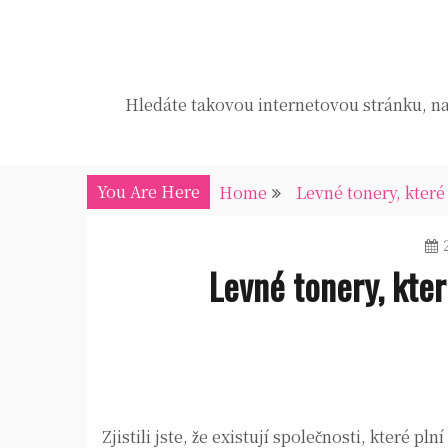
Skip
to
content
Hledáte takovou internetovou stránku, na 
You Are Here
Home
Levné tonery, které 
Levné tonery, které
Zjistili jste, že existují společnosti, které plní