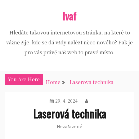
Skip
Ivaf
to
content
Hledáte takovou internetovou stránku, na které to
vážně žije, kde se dá vždy nalézt něco nového? Pak je
pro vás právě náš web to pravé místo.
You Are Here
Home
Laserová technika
29. 4. 2024
Laserová technika
Nezařazené