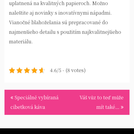
uplatnená na kvalitných papieroch. Možno
naleštite aj novinky s inovatívnymi nápadmi.
Vianočné blahoželania sú prepracované do
najmenšieho detailu s použitím najkvalitnejšieho
materiálu.
4.6/5 - (8 votes)
Navigace
Speciálně vybíraná
Váš vůz to teď může
pro
cibetková káva
mít také…
příspěvek