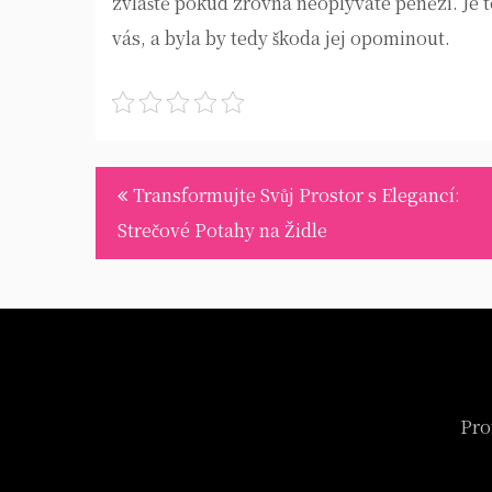
zvláště pokud zrovna neoplýváte penězi. Je t
vás, a byla by tedy škoda jej opominout.
Navigace
Transformujte Svůj Prostor s Elegancí:
pro
Strečové Potahy na Židle
příspěvek
Pro