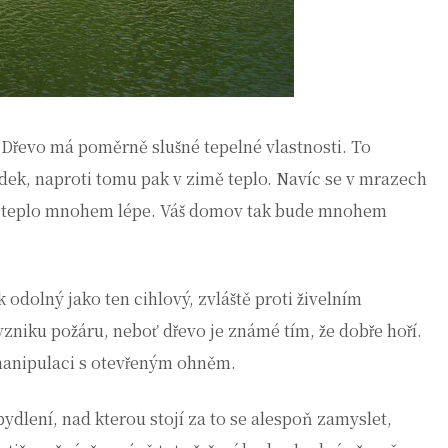
 Dřevo má poměrně slušné tepelné vlastnosti. To
dek, naproti tomu pak v zimě teplo. Navíc se v mrazech
ží teplo mnohem lépe. Váš domov tak bude mnohem
 odolný jako ten cihlový, zvláště proti živelním
niku požáru, neboť dřevo je známé tím, že dobře hoří.
 manipulaci s otevřeným ohněm.
 bydlení, nad kterou stojí za to se alespoň zamyslet,