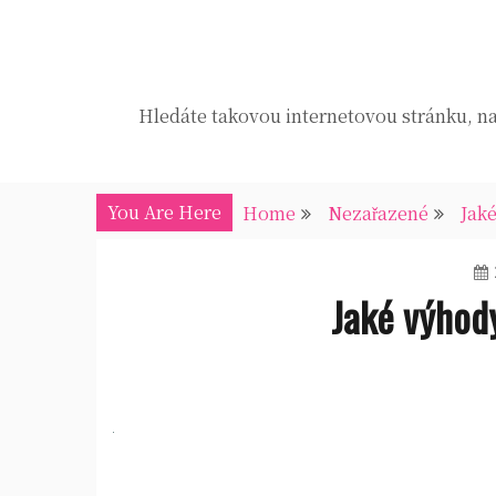
Skip
to
content
Hledáte takovou internetovou stránku, na 
You Are Here
Home
Nezařazené
Jak
Jaké výhod