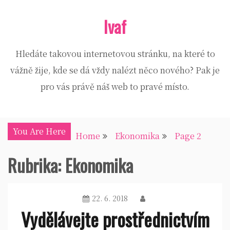
Skip
Ivaf
to
content
Hledáte takovou internetovou stránku, na které to
vážně žije, kde se dá vždy nalézt něco nového? Pak je
pro vás právě náš web to pravé místo.
You Are Here
Home
Ekonomika
Page 2
Rubrika:
Ekonomika
22. 6. 2018
Vydělávejte prostřednictvím