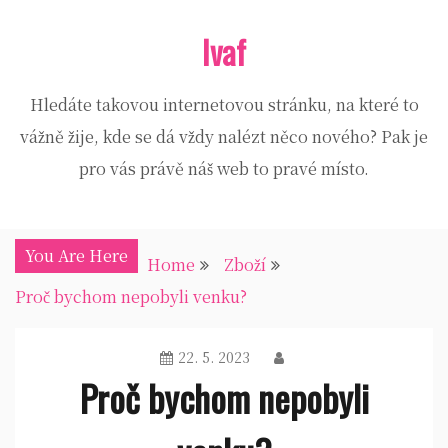
Skip
Ivaf
to
content
Hledáte takovou internetovou stránku, na které to
vážně žije, kde se dá vždy nalézt něco nového? Pak je
pro vás právě náš web to pravé místo.
You Are Here
Home
Zboží
Proč bychom nepobyli venku?
22. 5. 2023
Proč bychom nepobyli