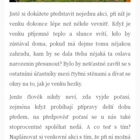
Jistě si dokážete představit nejednu akci, při níž je
venku dokonce lépe než někde vevnitř. Když je
venku příjemně teplo a slunce svítí, kdo by
zůstával doma, pokud má dejme tomu nějakou
zahradu, kam by se dala třeba nějaká ta oslava
narozenin přesunout? Bylo by nešťastné zavřít se s
ostatními účastníky mezi čtyřmi stěnami a dívat se
okny na to, jak je venku hezky.
Jenže člověk nikdy neví, zda vyjde počasí,
zejména když probíhají přípravy delší dobu
předem, na předpověď počasí se u nás také
stoprocentně spoléhat nedá. A co teď s tím?
Naplánovat si venkovní akci s tím, že při ní možná