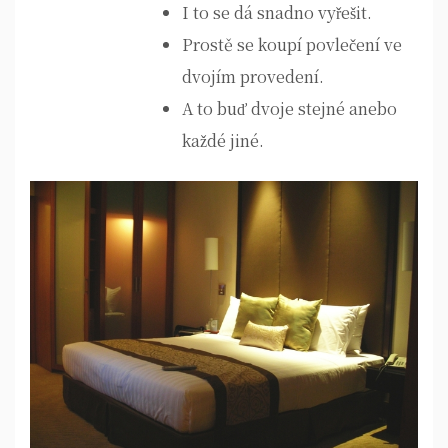
I to se dá snadno vyřešit.
Prostě se koupí povlečení ve
dvojím provedení.
A to buď dvoje stejné anebo
každé jiné.