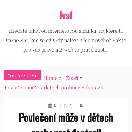
Skip
Ivaf
to
content
Hledáte takovou internetovou stránku, na které to
vážně žije, kde se dá vždy nalézt něco nového? Pak je
pro vás právě náš web to pravé místo.
You Are Here
Home
Zboží
Povlečení může v dětech probouzet fantazii
15. 1. 2021
Povlečení může v dětech