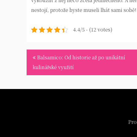
vykouzlit z něj něco zcela jedinečného. A neř
nestojí, protože byste museli lhát sami sobě!
4.4/5 - (12 votes)
Navigace
Balsamico: Od historie až po unikátní
pro
kulinářské využití
příspěvek
Pro