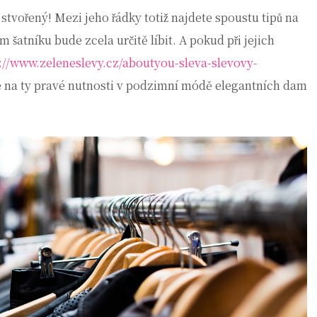
 stvořený! Mezi jeho řádky totiž najdete spoustu tipů na
 šatníku bude zcela určitě líbit. A pokud při jejich
://www.zeleneslevy.cz/aboutyou-sleva-slevovy-
se na ty pravé nutnosti v podzimní módě elegantních dam