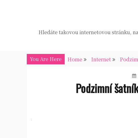
Skip
to
content
Hledáte takovou internetovou stránku, na 
You Are Here
Home
Internet
Podzimn
Podzimní šatní