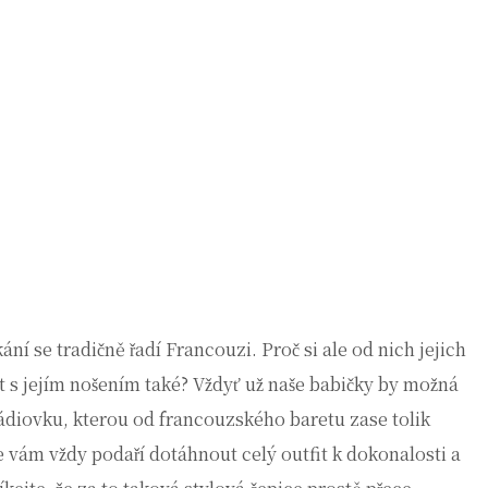
í se tradičně řadí Francouzi. Proč si ale od nich jejich
t s jejím nošením také? Vždyť už naše babičky by možná
rádiovku, kterou od francouzského baretu zase tolik
e vám vždy podaří dotáhnout celý outfit k dokonalosti a