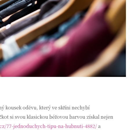
ný kousek oděvu, který ve skříni nechybí
ot si svou klasickou béžovou barvou získal nejen
.cz/77-jednoduchych-tipu-na-hubnuti-4882/
a