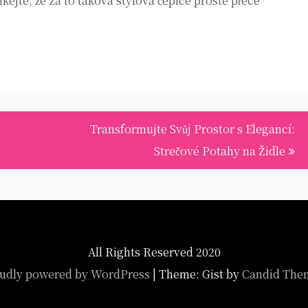
íkejte, že za to taková stylová čepice prostě přece
Transformujte Svůj Prostor s Elegancí:
Strečové Potahy na Židle
All Rights Reserved 2020
udly powered by WordPress
|
Theme: Gist by
Candid The