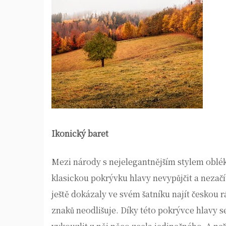
Ikonický baret
Mezi národy s nejelegantnějším stylem oblékán
klasickou pokrývku hlavy nevypůjčit a nezačí
ještě dokázaly ve svém šatníku najít českou 
znaků neodlišuje. Díky této pokrývce hlavy s