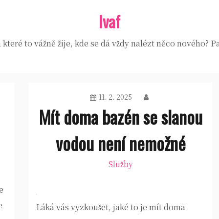
Ivaf
které to vážně žije, kde se dá vždy nalézt něco nového? Pa
11. 2. 2025
Mít doma bazén se slanou
vodou není nemožné
Služby
e
e
Láká vás vyzkoušet, jaké to je mít doma