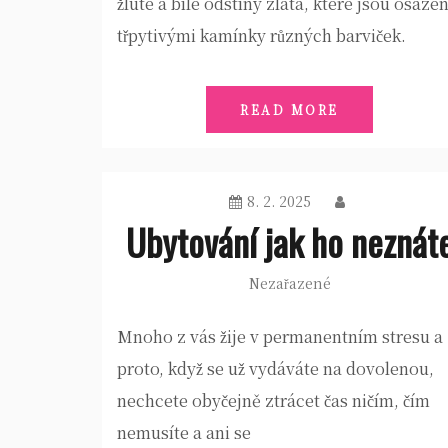
žluté a bílé odstíny zlata, které jsou osáze
třpytivými kamínky různých barviček.
READ MORE
8. 2. 2025
Ubytování jak ho neznát
Nezařazené
Mnoho z vás žije v permanentním stresu a
proto, když se už vydáváte na dovolenou,
nechcete obyčejně ztrácet čas ničím, čím
nemusíte a ani se