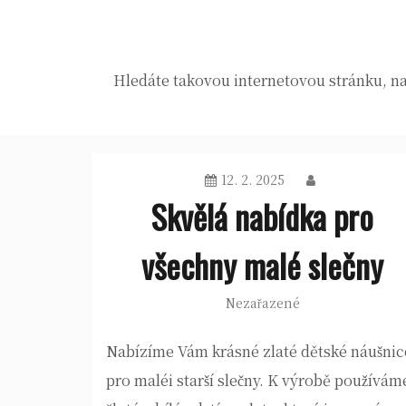
Skip
to
content
Hledáte takovou internetovou stránku, na 
12. 2. 2025
Skvělá nabídka pro
všechny malé slečny
Nezařazené
Nabízíme Vám krásné zlaté dětské náušnic
pro maléi starší slečny. K výrobě používám