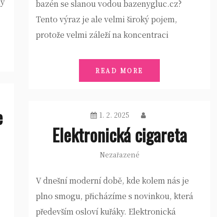
ny
bazén se slanou vodou bazenygluc.cz?
Tento výraz je ale velmi široký pojem,
protože velmi záleží na koncentraci
READ MORE
e
1. 2. 2025
Elektronická cigareta
Nezařazené
V dnešní moderní době, kde kolem nás je
plno smogu, přicházíme s novinkou, která
především osloví kuřáky. Elektronická