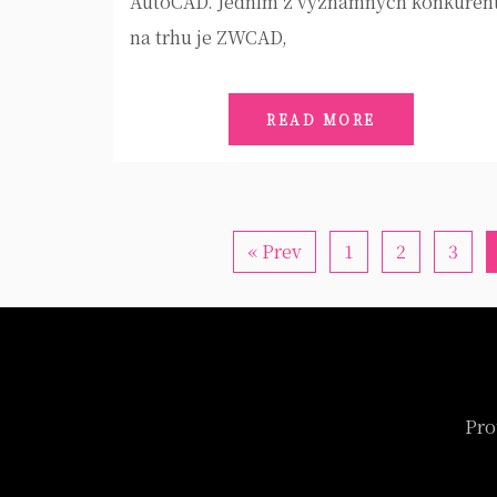
AutoCAD. Jedním z významných konkuren
na trhu je ZWCAD,
READ MORE
« Prev
1
2
3
Pro