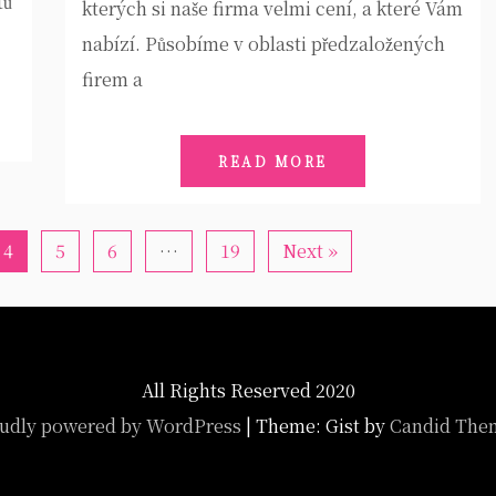
tů
kterých si naše firma velmi cení, a které Vám
nabízí. Působíme v oblasti předzaložených
firem a
READ MORE
4
5
6
…
19
Next »
All Rights Reserved 2020
udly powered by WordPress
|
Theme: Gist by
Candid The