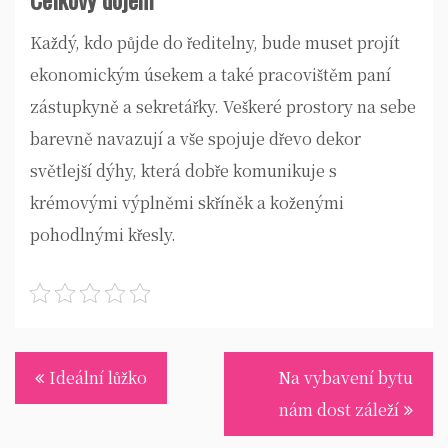
Každý, kdo půjde do ředitelny, bude muset projít
ekonomickým úsekem a také pracovištěm paní
zástupkyně a sekretářky. Veškeré prostory na sebe
barevně navazují a vše spojuje dřevo dekor
světlejší dýhy, která dobře komunikuje s
krémovými výplněmi skříněk a koženými
pohodlnými křesly.
Navigace
Ideální lůžko
Na vybavení bytu
pro
nám dost záleží
příspěvek